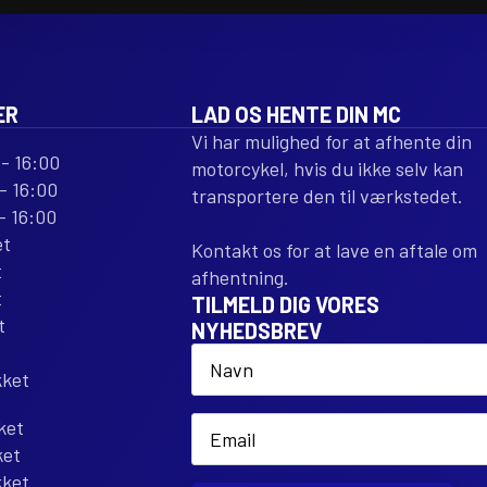
REPLACEMENT
REPLACEM
antal
antal
ER
LAD OS HENTE DIN MC
Vi har mulighed for at afhente din
- 16:00
motorcykel, hvis du ikke selv kan
- 16:00
transportere den til værkstedet.
- 16:00
et
Kontakt os for at lave en aftale om
t
afhentning.
t
TILMELD DIG VORES
t
NYHEDSBREV
Name
*
kket
Email
ket
*
ket
kket