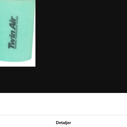
Standard Air Filter with Cage K
Dual-bonded foam design fil
allowing more airflow than two 
Twin Air filters are slightl
and to increase dead air space
Flat foam sealing ring secur
riding conditions
RER
Detaljer