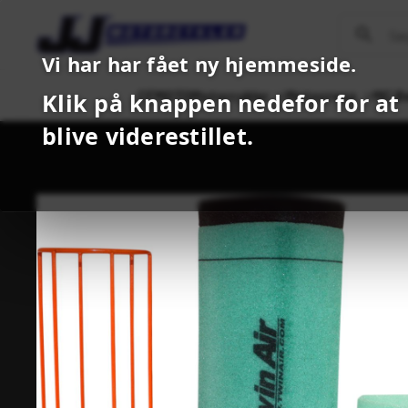
Vi har har fået ny hjemmeside.
CFMOTO
Motorcykler
Motocross
MC B
Klik på knappen nedefor for at
blive viderestillet.