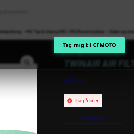
eklædning
MX Tøj & Udstyr
MC / MX Reservedele
Dæk og sla
Tag mig til CFMOTO
Forside
MC / MX Reservedele
Ind
TWINAIR AIR FI
Varenummer (SKU):
10114036
440
kr.
inkl. moms
Ikke på lager
Beskrivelse
Y
BESKRIVELSE