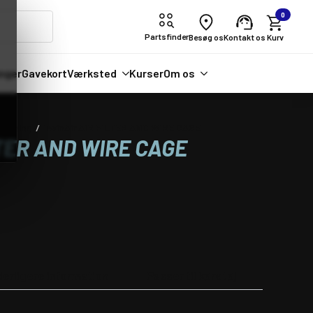
0
Partsfinder
Besøg os
Kontakt os
nger
Gavekort
Værksted
Kurser
Om os
sugning
TwinAir AIR FILTER AND WIRE CAGE
LTER AND WIRE CAGE
derligere information
Passer til køretøj