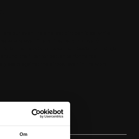
it
ters out even the smallest dirt particles, while
separate layer filters (flow bench proven)
y smaller than stock to make them easier to change
 around the filter for better performance
ely seats against the airbox, even in the worst
Om