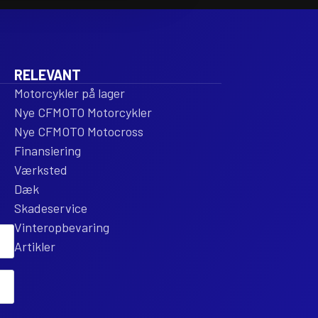
ENT
REPLACEMENT
RE
antal
ant
RELEVANT
Motorcykler på lager
Nye CFMOTO Motorcykler
Nye CFMOTO Motocross
Finansiering
Værksted
Dæk
Skadeservice
Vinteropbevaring
Artikler