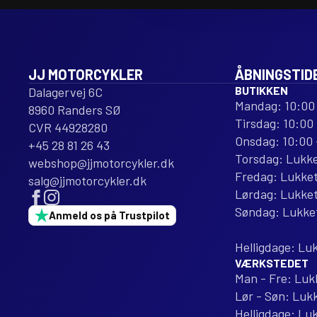
REPLACEMENT
REPLACEMENT
antal
antal
JJ MOTORCYKLER
ÅBNINGSTID
BUTIKKEN
Dalagervej 6C
Mandag: 10:00 
8960 Randers SØ
Tirsdag: 10:00 
CVR 44928280
Onsdag: 10:00 
+45 28 81 26 43
Torsdag: Lukk
webshop@jjmotorcykler.dk
Fredag: Lukke
salg@jjmotorcykler.dk
Lørdag: Lukke
Søndag: Lukke
Anmeld os på Trustpilot
Helligdage: Lu
VÆRKSTEDET
Man - Fre: Luk
Lør - Søn: Luk
Helligdage: Lu