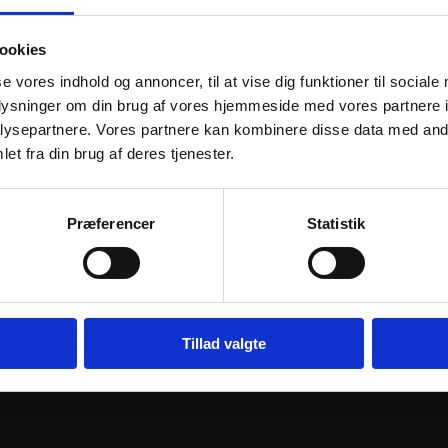
ookies
se vores indhold og annoncer, til at vise dig funktioner til sociale
oplysninger om din brug af vores hjemmeside med vores partnere i
ysepartnere. Vores partnere kan kombinere disse data med andr
et fra din brug af deres tjenester.
 ASSEMBLY
VFORCE REED PETAL SET V-
VFORCE REE
Præferencer
Statistik
FIBER
FORCE 3R CARBON FIBER
V-FORCE 3 
REPLACEMENT
REPLACEM
613
kr.
1.540
kr.
inkl. moms
inkl. moms
VFORCE
VFORCE
j til kurv
REED
Tilføj til kurv
REED
Tillad valgte
PETAL
VALVE
SET
ASSEMBLY
V-
V-
FORCE
FORCE
3R
3
CARBON
CARBON
FIBER
FIBER