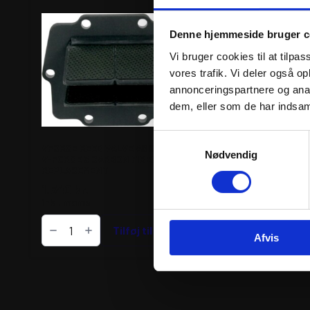
Denne hjemmeside bruger c
Vi bruger cookies til at tilpas
vores trafik. Vi deler også 
annonceringspartnere og anal
dem, eller som de har indsaml
Samtykkevalg
VFORCE REED VALVE ASSEMBLY
VFORCE REED VALVE
Nødvendig
V-FORCE 3 CARBON FIBER
V-FORCE 3 CARBON 
REPLACEMENT
REPLACEMENT
1.540
kr.
1.540
kr.
inkl. moms
inkl. moms
VFORCE
VFORCE
REED
Tilføj til kurv
REED
Tilfø
Afvis
VALVE
VALVE
ASSEMBLY
ASSEMBLY
V-
V-
FORCE
FORCE
3
3
CARBON
CARBON
FIBER
FIBER