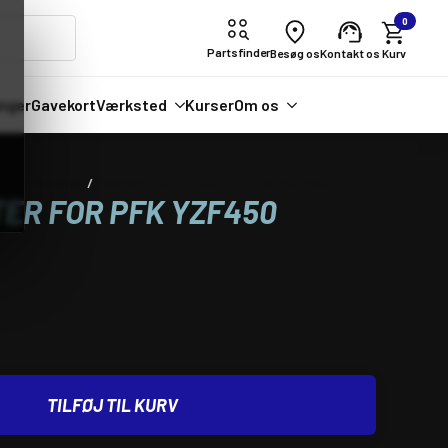
0
Partsfinder
Besøg os
Kontakt os
nger
Gavekort
Værksted
Kurser
Om os
re og tilbehør
Twinair AIR FILTER FOR PFK YZF450
TER FOR PFK YZF450
TILFØJ TIL KURV