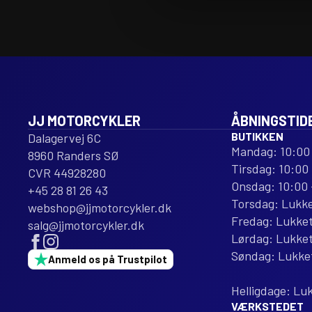
JJ MOTORCYKLER
ÅBNINGSTID
BUTIKKEN
Dalagervej 6C
Mandag: 10:00 
8960 Randers SØ
Tirsdag: 10:00 
CVR 44928280
Onsdag: 10:00 
+45 28 81 26 43
Torsdag: Lukk
webshop@jjmotorcykler.dk
Fredag: Lukke
salg@jjmotorcykler.dk
Lørdag: Lukke
Søndag: Lukke
Anmeld os på Trustpilot
Helligdage: Lu
VÆRKSTEDET