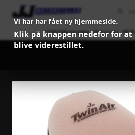
Vi har har fået ny hjemmeside.
CFMOTO
Motorcykler
Motocross
MC B
Klik på knappen nedefor for at
blive viderestillet.