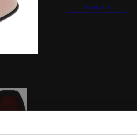
YZF450
Beskrivelse
Y
antal
BESKRIVELSE
AIR FILTER FOR PFK YZF450