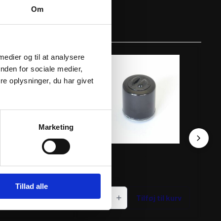
Om
 medier og til at analysere
nden for sociale medier,
e oplysninger, du har givet
Marketing
 FILTER
ATHENA OIL FILTER
ATH
88
kr.
5
inkl. moms
ink
Tillad alle
ATHENA
AT
Tilføj til kurv
OIL
Tilføj til kurv
OIL
FILTER
FI
antal
ant