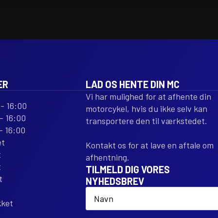
ER
LAD OS HENTE DIN MC
Vi har mulighed for at afhente din
- 16:00
motorcykel, hvis du ikke selv kan
- 16:00
transportere den til værkstedet.
- 16:00
et
Kontakt os for at lave en aftale om
t
afhentning.
t
TILMELD DIG VORES
t
NYHEDSBREV
Name
*
kket