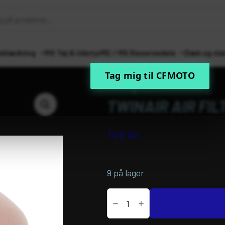
eklædning
MX Tøj & Udstyr
MC / MX Reservedele
Dæk og sla
Tag mig til CFMOTO
Forside
MC / MX Reservedele
Filt
TWINAIR AIR FIL
Varenummer (SKU):
10114752
146
kr.
inkl. moms
9 på lager
Twinair
AIR
FILTER
FOR
PFK