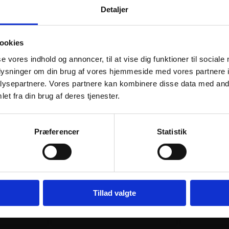
Detaljer
RER
ookies
se vores indhold og annoncer, til at vise dig funktioner til sociale
oplysninger om din brug af vores hjemmeside med vores partnere i
ysepartnere. Vores partnere kan kombinere disse data med andr
et fra din brug af deres tjenester.
Præferencer
Statistik
ATHENA OIL FILTER
ATHENA OIL
29
kr.
27
kr.
inkl. moms
inkl. moms
Tillad valgte
ATHENA
j til kurv
Læs mere
OIL
FILTER
antal