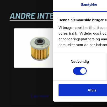
Samtykke
ANDRE INTERESSANTE VA
Denne hjemmeside bruger c
Vi bruger cookies til at tilpas
vores trafik. Vi deler også 
annonceringspartnere og anal
dem, eller som de har indsaml
Samtykkevalg
Nødvendig
ATHENA OIL FILTER
ATHENA OIL FILTER
51
kr.
72
kr.
inkl. moms
inkl. moms
Afvis
ATHENA
Læs mere
OIL
Tilfø
FILTER
antal