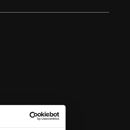
derligere information
Passer til køretøj