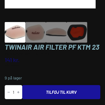
TWINAIR AIR FILTER PF KTM 23
Varenummer (SKU):
10114749
141
kr.
inkl. moms
9 på lager
Twinair
AIR
TILFØJ TIL KURV
FILTER
PF
KTM