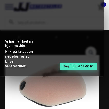
0
Forside
MC / MX Reservedele
Filtre og tilbehør
Twinair
Vi har har fået ny
AIR FILTER PF KTM 23
hjemmeside.
Klik på knappen
nedefor for at
blive
viderestillet.
Tag mig til CFMOTO