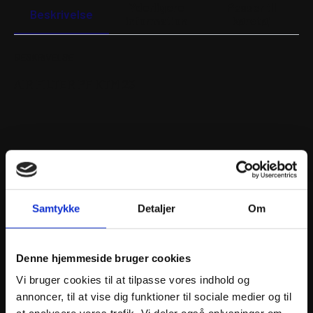
23
Yderligere
Passer til
antal
Beskrivelse
information
køretøj
BESKRIVELSE
AIR FILTER PF KTM 23
ANDRE INTERESSANTE VARER
Samtykke
Detaljer
Om
Denne hjemmeside bruger cookies
Vi bruger cookies til at tilpasse vores indhold og
annoncer, til at vise dig funktioner til sociale medier og til