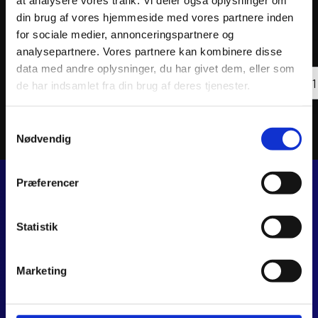
at analysere vores trafik. Vi deler også oplysninger om
din brug af vores hjemmeside med vores partnere inden
ATHENA OIL FILTER
ATHEN
for sociale medier, annonceringspartnere og
102
kr.
47
kr
analysepartnere. Vores partnere kan kombinere disse
inkl. moms
inkl. 
data med andre oplysninger, du har givet dem, eller som
ATHENA
ATHE
OIL
Tilføj til kurv
OIL
de har indsamlet fra din brug af deres tjenester.
FILTER
FILTE
antal
antal
Samtykkevalg
Nødvendig
Præferencer
JJ MOTORCYKLER
Statistik
Dalagervej 6C
8960 Randers SØ
CVR 44928280
Marketing
+45 28 81 26 43
webshop@jjmotorcykler.dk
salg@jjmotorcykler.dk