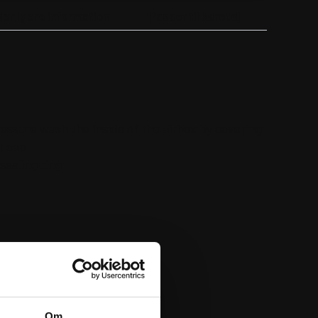
derligere information
Passer til køretøj
ressure wash the inside of the airbox by covering
t cap
sealing ring
Om