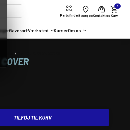
0
Partsfinder
Besøg os
Kontakt os
nger
Gavekort
Værksted
Kurser
Om os
sugning
TwinAir AIRBOX COVER
 COVER
TILFØJ TIL KURV