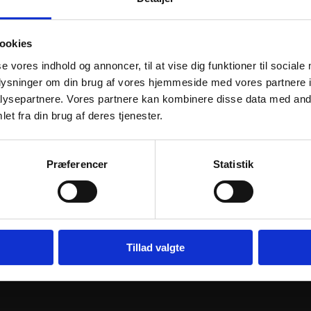
ookies
se vores indhold og annoncer, til at vise dig funktioner til sociale
oplysninger om din brug af vores hjemmeside med vores partnere i
ysepartnere. Vores partnere kan kombinere disse data med andr
et fra din brug af deres tjenester.
Præferencer
Statistik
 ASSEMBLY
VFORCE REED VALVE ASSEMBLY
VFORCE REE
FIBER
V-FORCE 3 CARBON FIBER
FORCE 3R C
REPLACEMENT
REPLACEM
1.540
kr.
613
kr.
inkl. moms
inkl. moms
VFORCE
Tillad valgte
j til kurv
Tilføj til kurv
REED
PETAL
SET
V-
FORCE
3R