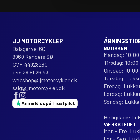
CARBON
CARBON
FIBER
FIBER
REPLACEMENT
REPLACEMENT
antal
antal
JJ MOTORCYKLER
ÅBNINGSTID
BUTIKKEN
Dalagervej 6C
Mandag: 10:00 
8960 Randers SØ
Tirsdag: 10:00 
CVR 44928280
Onsdag: 10:00 
+45 28 81 26 43
Torsdag: Lukk
webshop@jjmotorcykler.dk
Fredag: Lukke
salg@jjmotorcykler.dk
Lørdag: Lukke
Søndag: Lukke
Anmeld os på Trustpilot
Helligdage: Lu
VÆRKSTEDET
Man - Fre: Luk
Lør - Søn: Luk