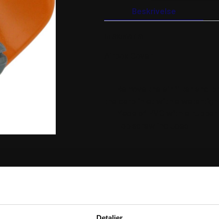
Beskrivelse
Y
BESKRIVELSE
Airbox Cover
Remove the air filter and p
the carb inlet with a watertigh
Made of PVC with a rubber 
Top screw included
RER
Detaljer