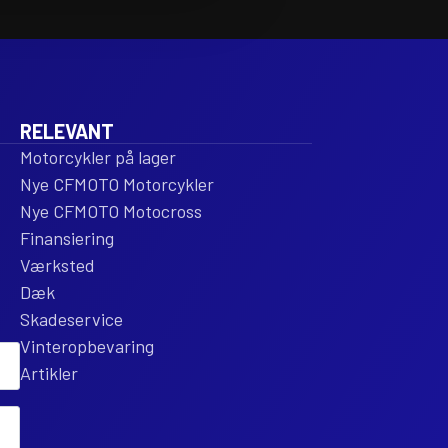
CA
FI
ENT
RE
ant
RELEVANT
Motorcykler på lager
Nye CFMOTO Motorcykler
Nye CFMOTO Motocross
Finansiering
Værksted
Dæk
Skadeservice
Vinteropbevaring
Artikler