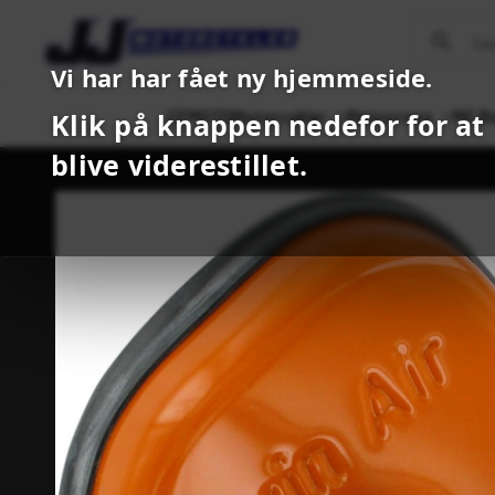
Vi har har fået ny hjemmeside.
CFMOTO
Motorcykler
Motocross
MC B
Klik på knappen nedefor for at
blive viderestillet.