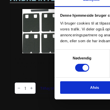
Denne hjemmeside bruger c
Vi bruger cookies til at tilpas
vores trafik. Vi deler også 
annonceringspartnere og anal
dem, eller som de har indsaml
Samtykkevalg
Nødvendig
VFORCE REED PETAL SET V-
VFORCE REED VALVE
FORCE 3R CARBON FIBER
V-FORCE 3 CARBON 
REPLACEMENT
REPLACEMENT
613
kr.
1.540
kr.
inkl. moms
inkl. moms
VFORCE
VFORCE
Afvis
REED
Tilføj til kurv
REED
Tilfø
PETAL
VALVE
SET
ASSEMBLY
V-
V-
FORCE
FORCE
3R
3