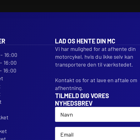
CARBON
FIBER
REPLACEM
antal
ER
LAD OS HENTE DIN MC
Vi har mulighed for at afhente din
- 16:00
motorcykel, hvis du ikke selv kan
- 16:00
transportere den til værkstedet.
- 16:00
et
Kontakt os for at lave en aftale om
t
afhentning.
t
TILMELD DIG VORES
t
NYHEDSBREV
Name
*
kket
Email
ket
*
ket