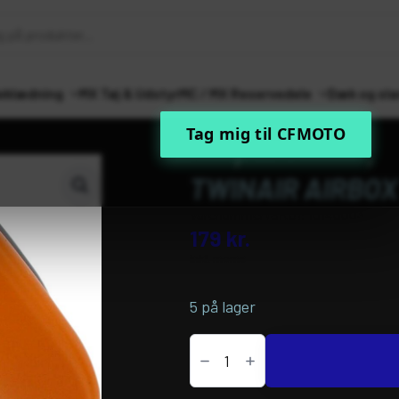
eklædning
MX Tøj & Udstyr
MC / MX Reservedele
Dæk og sla
Tag mig til CFMOTO
Forside
MC / MX Reservedele
Ind
TWINAIR AIRBOX
Varenummer (SKU):
10140003
179
kr.
inkl. moms
5 på lager
TwinAir
AIRBOX
COVER
antal