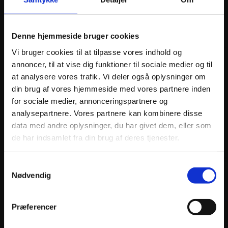
ANDRE INTERESSANTE VARER
Denne hjemmeside bruger cookies
Vi bruger cookies til at tilpasse vores indhold og
annoncer, til at vise dig funktioner til sociale medier og til
at analysere vores trafik. Vi deler også oplysninger om
din brug af vores hjemmeside med vores partnere inden
for sociale medier, annonceringspartnere og
analysepartnere. Vores partnere kan kombinere disse
data med andre oplysninger, du har givet dem, eller som
de har indsamlet fra din brug af deres tjenester.
VFORCE REED PETAL SET V-FORCE 3R CARBON
VFORC
Samtykkevalg
FIBER REPLACEMENT
CARBO
Nødvendig
613
kr.
1.54
inkl. moms
inkl. 
VFORCE
Præferencer
REED
Tilføj til kurv
PETAL
SET