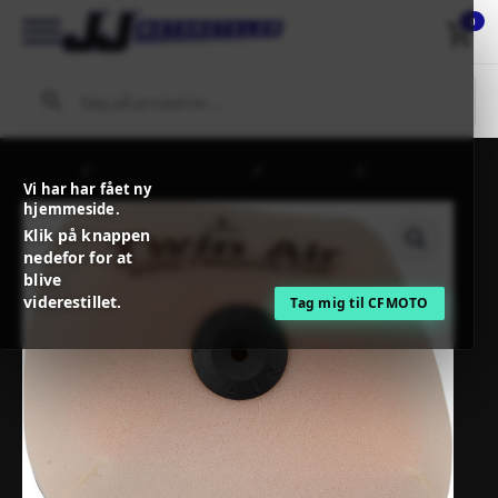
0
Forside
MC / MX Reservedele
Indsugning
TwinAir
Vi har har fået ny
BACKFIRE REPLACEMENT AIR FILTER FOR POWERFLOW-KIT
hjemmeside.
Klik på knappen
nedefor for at
blive
viderestillet.
Tag mig til CFMOTO