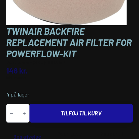
TWINAIR BACKFIRE
REPLACEMENT AIR FILTER FOR
POWERFLOW-KIT
Varenummer (SKU):
10112947
146
kr.
inkl. moms
4 på lager
TwinAir
BACKFIRE
TILFØJ TIL KURV
REPLACEMENT
AIR
FILTER
FOR
Yderligere
Passer til
POWERFLOW-
Beskrivelse