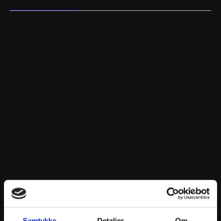
information
køretøj
KIT
antal
BESKRIVELSE
Replacement Backfire Air Filter
Dual-bonded foam design filters out even the
smallest dirt particles, while allowing more airflow
than two separate layer filters (flow bench proven)
High quality materials and superior construction
deliver unbeatable performance and protection
Backfire-resistant layer of foam laminated to the
inside
Replacement air filter for Twin Air Powerflow kits
Samtykke
Detaljer
Om