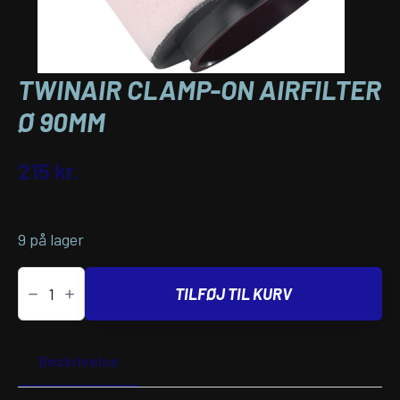
TWINAIR CLAMP-ON AIRFILTER
Ø 90MM
Varenummer (SKU):
150920
215
kr.
inkl. moms
9 på lager
TwinAir
CLAMP-
TILFØJ TIL KURV
ON
AIRFILTER
Ø
90MM
Yderligere
Passer til
antal
Beskrivelse
information
køretøj