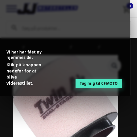
0
Forside
MC / MX Reservedele
Indsugning
TwinAir
Vi har har fået ny
CLAMP-ON AIRFILTER Ø 90MM
hjemmeside.
Klik på knappen
nedefor for at
blive
viderestillet.
Tag mig til CFMOTO