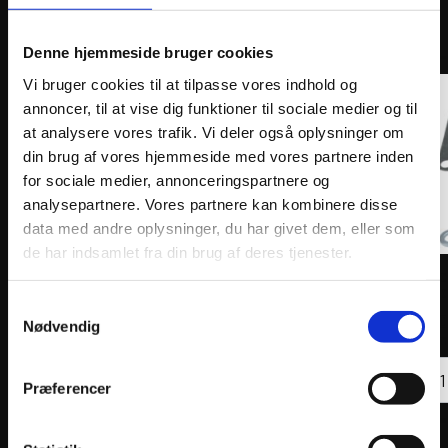
ANDRE INTERESSANTE VARER
Denne hjemmeside bruger cookies
Vi bruger cookies til at tilpasse vores indhold og
annoncer, til at vise dig funktioner til sociale medier og til
at analysere vores trafik. Vi deler også oplysninger om
din brug af vores hjemmeside med vores partnere inden
for sociale medier, annonceringspartnere og
analysepartnere. Vores partnere kan kombinere disse
data med andre oplysninger, du har givet dem, eller som
de har indsamlet fra din brug af deres tjenester.
VFORCE REED PETAL SET V-FORCE 3R CARBON
VFORC
FIBER REPLACEMENT
CARBO
Samtykkevalg
613
kr.
1.54
Nødvendig
inkl. moms
inkl. 
VFORCE
VFOR
REED
Tilføj til kurv
REED
Præferencer
PETAL
VALV
SET
ASSE
V-
V-
FORCE
FORC