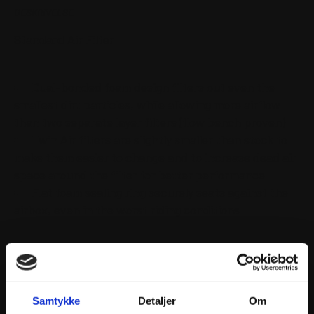
BESKRIVELSE
Standard Air Filter
Dual-bonded foam design filters out even the
smallest dirt particles, while allowing more airflow
than two separate layer filters (flow bench proven)
Twin Air filters are slightly smaller than stock to
make them easier to change and to increase dead air
space around the filter for better performance
Flat foam sealing ring securely seats against the
airbox, even in the worst riding conditions
Samtykke
Detaljer
Om