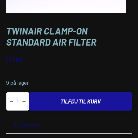
TWINAIR CLAMP-ON
STANDARD AIR FILTER
Varenummer (SKU):
10112798
111
kr.
inkl. moms
9 på lager
Twinair
CLAMP-
TILFØJ TIL KURV
ON
STANDARD
AIR
FILTER
Yderligere
Passer til
antal
Beskrivelse
information
køretøj