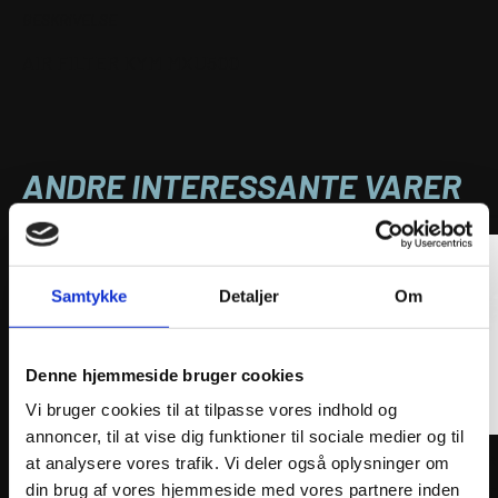
BESKRIVELSE
AIR FILTER KYM MXU500
ANDRE INTERESSANTE VARER
Samtykke
Detaljer
Om
Denne hjemmeside bruger cookies
Vi bruger cookies til at tilpasse vores indhold og
annoncer, til at vise dig funktioner til sociale medier og til
ATHENA OIL FILTER
ATHEN
at analysere vores trafik. Vi deler også oplysninger om
27
kr.
92
kr
din brug af vores hjemmeside med vores partnere inden