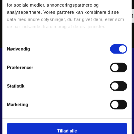
inkl. moms
inkl. 
for sociale medier, annonceringspartnere og
ATHENA
ATHE
analysepartnere. Vores partnere kan kombinere disse
OIL
Tilføj til kurv
OIL
data med andre oplysninger, du har givet dem, eller som
FILTER
FILTE
antal
antal
de har indsamlet fra din brug af deres tjenester.
Samtykkevalg
Nødvendig
Præferencer
JJ MOTORCYKLER
Dalagervej 6C
8960 Randers SØ
Statistik
CVR 44928280
+45 28 81 26 43
Marketing
webshop@jjmotorcykler.dk
salg@jjmotorcykler.dk
Anmeld os på Trustpilot
Tillad alle