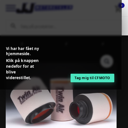
0
Forside
MC / MX Reservedele
Filtre og tilbehør
Twinair
Vi har har fået ny
CLAMP-ON STANDARD AIR FILTER
hjemmeside.
Klik på knappen
nedefor for at
blive
viderestillet.
Tag mig til CFMOTO