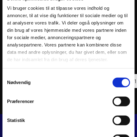
Vi bruger cookies til at tilpasse vores indhold og
annoncer, til at vise dig funktioner til sociale medier og til
at analysere vores trafik. Vi deler også oplysninger om
din brug af vores hjemmeside med vores partnere inden
for sociale medier, annonceringspartnere og
analysepartnere. Vores partnere kan kombinere disse
Athena MUFFLER RACE YAMAHA
AKRAP
data med andre oplysninger, du har givet dem, eller som
659
kr.
774
k
de har indsamlet fra din brug af deres tjenester.
inkl. moms
inkl. 
Athena
AKRA
Samtykkevalg
MUFFLER
Tilføj til kurv
REPL
Nødvendig
RACE
END
YAMAHA
CAP
antal
CARB
antal
Præferencer
Statistik
JJ MOTORCYKLER