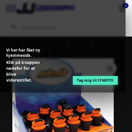
0
Forside
MC / MX Reservedele
Steldele
Vi har har fået ny
Udstødning + tilbehør
TwinAir EXHAUST PLUG DISPLAY 11
hjemmeside.
PCS/ 6 X LARGE + 5 X SMALL
Klik på knappen
nedefor for at
blive
viderestillet.
Tag mig til CFMOTO