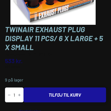
TWINAIR EXHAUST PLUG
DISPLAY 11 PCS/ 6 X LARGE + 5
X SMALL
Varenummer (SKU):
18610794
533
kr.
inkl. moms
9 på lager
TwinAir
EXHAUST
TILFØJ TIL KURV
PLUG
DISPLAY
11
PCS/