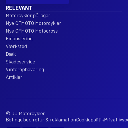
RELEVANT
Motorcykler på lager
Nye CFMOTO Motorcykler
Nye CFMOTO Motocross
Finansiering
Værksted
Dæk
Skadeservice
Vinteropbevaring
Artikler
© JJ Motorcykler
Betingelser, retur & reklamation
Cookiepolitik
Privatlivspo