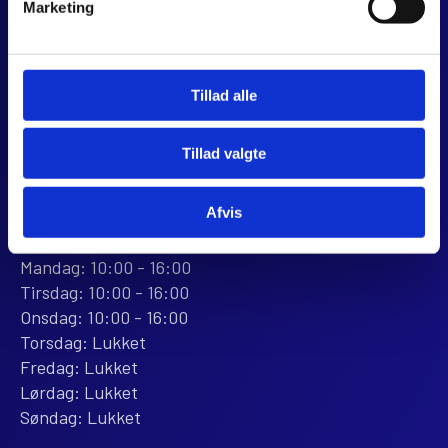
Marketing
Dalagervej 6C
8960 Randers SØ
CVR 44928280
+45 28 81 26 43
Tillad alle
webshop@jjmotorcykler.dk
salg@jjmotorcykler.dk
Tillad valgte
Anmeld os på Trustpilot
Afvis
ÅBNINGSTIDER
BUTIKKEN
Mandag: 10:00 - 16:00
Tirsdag: 10:00 - 16:00
Onsdag: 10:00 - 16:00
Torsdag: Lukket
Fredag: Lukket
Lørdag: Lukket
Søndag: Lukket