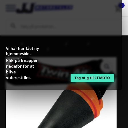
0
Forside
MC / MX Reservedele
Steldele
Vi har har fået ny
Udstødning + tilbehør
TwinAir EXHAUST PLUG SMALL Ø 18-40
hjemmeside.
MM FOR 2T WITH STRAP
Klik på knappen
nedefor for at
blive
viderestillet.
Tag mig til CFMOTO