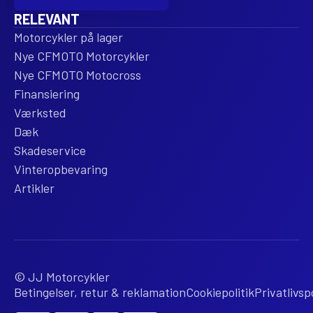
RELEVANT
Motorcykler på lager
Nye CFMOTO Motorcykler
Nye CFMOTO Motocross
Finansiering
Værksted
Dæk
Skadeservice
Vinteropbevaring
Artikler
© JJ Motorcykler
Betingelser, retur & reklamation
Cookiepolitik
Privatlivspo