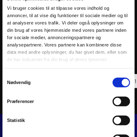
Vi bruger cookies til at tilpasse vores indhold og
annoncer, til at vise dig funktioner til sociale medier og til
at analysere vores trafik. Vi deler også oplysninger om
din brug af vores hjemmeside med vores partnere inden
for sociale medier, annonceringspartnere og
analysepartnere. Vores partnere kan kombinere disse
AKRAPOVIC EXHAUST EVO TI CRF250R 21
AKRAP
data med andre oplysninger, du har givet dem, eller som
TITAN
13.792
kr.
de har indsamlet fra din brug af deres tjenester.
10.8
inkl. moms
inkl. 
AKRA
Samtykkevalg
Læs mere
EVOL
Nødvendig
LINE
COMP
SYST
TITAN
Præferencer
antal
Statistik
JJ MOTORCYKLER