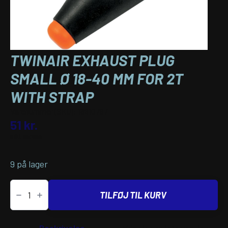
TWINAIR EXHAUST PLUG
SMALL Ø 18-40 MM FOR 2T
WITH STRAP
Varenummer (SKU):
18610787
51
kr.
inkl. moms
9 på lager
TwinAir
EXHAUST
TILFØJ TIL KURV
PLUG
SMALL
Ø
18-