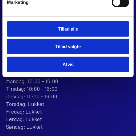
Marketing
Dalagervej 6C
8960 Randers SØ
CVR 44928280
+45 28 81 26 43
Tillad alle
webshop@jjmotorcykler.dk
salg@jjmotorcykler.dk
Tillad valgte
Anmeld os på Trustpilot
Afvis
ÅBNINGSTIDER
BUTIKKEN
Mandag: 10:00 - 16:00
Tirsdag: 10:00 - 16:00
Onsdag: 10:00 - 16:00
Torsdag: Lukket
Fredag: Lukket
Lørdag: Lukket
Søndag: Lukket