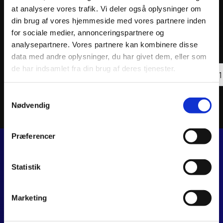
at analysere vores trafik. Vi deler også oplysninger om
din brug af vores hjemmeside med vores partnere inden
ATHENA OIL FILTER
ATHEN
for sociale medier, annonceringspartnere og
29
kr.
57
kr
analysepartnere. Vores partnere kan kombinere disse
inkl. moms
inkl. 
data med andre oplysninger, du har givet dem, eller som
ATHE
de har indsamlet fra din brug af deres tjenester.
Læs mere
OIL
FILTE
antal
Samtykkevalg
Nødvendig
Præferencer
JJ MOTORCYKLER
Statistik
Dalagervej 6C
8960 Randers SØ
Marketing
CVR 44928280
+45 28 81 26 43