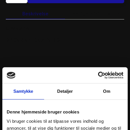
NYLON
ATV
BIG
Beskrivelse
Yderligere information
antal
BESKRIVELSE
GP CVR NYLON ATV BIG
ANDRE INTERESSANTE VARER
Samtykke
Detaljer
Om
Denne hjemmeside bruger cookies
Vi bruger cookies til at tilpasse vores indhold og
annoncer, til at vise dig funktioner til sociale medier og til