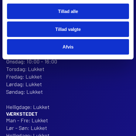
webshop@jjmotorcykler.dk
salg@jjmotorcykler.dk
Tillad alle
Anmeld os på Trustpilot
Tillad valgte
ÅBNINGSTIDER
BUTIKKEN
Mandag: 10:00 - 16:00
Afvis
Tirsdag: 10:00 - 16:00
Onsdag: 10:00 - 16:00
Torsdag: Lukket
Fredag: Lukket
Lørdag: Lukket
Søndag: Lukket
Helligdage: Lukket
VÆRKSTEDET
Man - Fre: Lukket
Lør - Søn: Lukket
Helligdage: Lukket