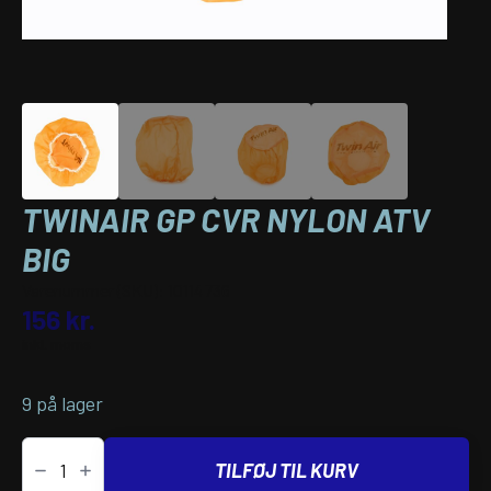
TWINAIR GP CVR NYLON ATV
BIG
Varenummer (SKU):
10114736
156
kr.
inkl. moms
9 på lager
Twinair
GP
TILFØJ TIL KURV
CVR