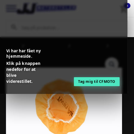
0
Forside
MC / MX Reservedele
Filtre og tilbehør
Twinair
Vi har har fået ny
GP CVR NYLON ATV BIG
hjemmeside.
Klik på knappen
nedefor for at
blive
viderestillet.
Tag mig til CFMOTO