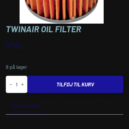
TWINAIR OIL FILTER
Varenummer (SKU):
140003
47
kr.
inkl. moms
9 på lager
TwinAir
OIL
TILFØJ TIL KURV
FILTER
antal
Yderligere
Passer til
Beskrivelse
information
køretøj
BESKRIVELSE