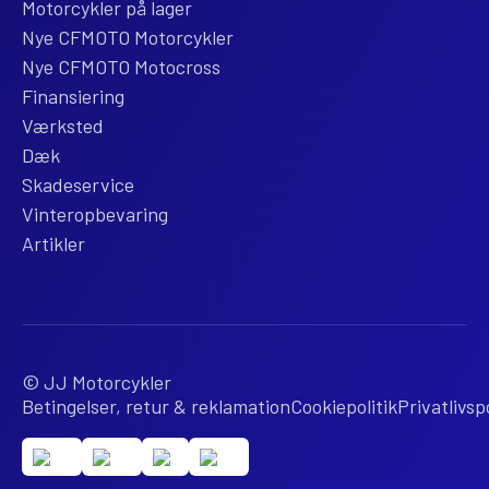
Motorcykler på lager
Nye CFMOTO Motorcykler
Nye CFMOTO Motocross
Finansiering
Værksted
Dæk
Skadeservice
Vinteropbevaring
Artikler
© JJ Motorcykler
Betingelser, retur & reklamation
Cookiepolitik
Privatlivspo