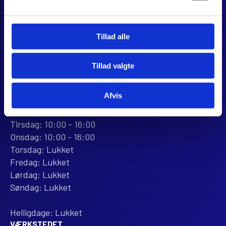
8960 Randers SØ
CVR 44928280
+45 28 81 26 43
Tillad alle
webshop@jjmotorcykler.dk
salg@jjmotorcykler.dk
Tillad valgte
Anmeld os på Trustpilot
ÅBNINGSTIDER
Afvis
BUTIKKEN
Mandag: 10:00 - 16:00
Tirsdag: 10:00 - 16:00
Onsdag: 10:00 - 16:00
Torsdag: Lukket
Fredag: Lukket
Lørdag: Lukket
Søndag: Lukket
Helligdage: Lukket
VÆRKSTEDET