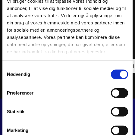
Vi bruger cookies til at tilpasse vores indhold og
annoncer, til at vise dig funktioner til sociale medier og til
at analysere vores trafik. Vi deler også oplysninger om
din brug af vores hjemmeside med vores partnere inden
for sociale medier, annonceringspartnere og
ATHENA OIL FILTER
ATHEN
analysepartnere. Vores partnere kan kombinere disse
57
kr.
102
k
data med andre oplysninger, du har givet dem, eller som
inkl. moms
inkl. 
de har indsamlet fra din brug af deres tjenester.
ATHENA
ATHE
OIL
Tilføj til kurv
OIL
Samtykkevalg
FILTER
FILTE
Nødvendig
antal
antal
Præferencer
Statistik
JJ MOTORCYKLER
Dalagervej 6C
Marketing