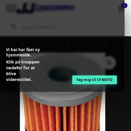
0
Forside
MC / MX Reservedele
Filtre og tilbehør
TwinAir
Vi har har fået ny
OIL FILTER
hjemmeside.
Klik på knappen
nedefor for at
blive
viderestillet.
Tag mig til CFMOTO