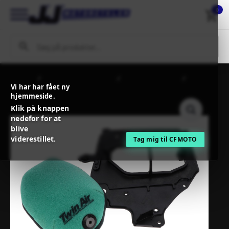
0
Forside
MC / MX Reservedele
Filtre og tilbehør
Twinair
Vi har har fået ny
POWERFLOW KIT KX450’24
hjemmeside.
Klik på knappen
nedefor for at
blive
viderestillet.
Tag mig til CFMOTO