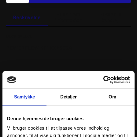
KX450'24
antal
Yderligere
Passer til
Beskrivelse
information
køretøj
BESKRIVELSE
POWERFLOW KIT KX450’24
ANDRE INTERESSANTE VARER
Samtykke
Detaljer
Om
Denne hjemmeside bruger cookies
Vi bruger cookies til at tilpasse vores indhold og
annoncer, til at vise dig funktioner til sociale medier og til