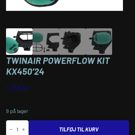
TWINAIR POWERFLOW KIT
KX450’24
Varenummer (SKU):
10114865
1.135
kr.
inkl. moms
9 på lager
Twinair
POWERFLOW
TILFØJ TIL KURV
KIT