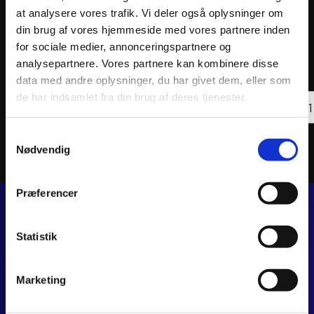
at analysere vores trafik. Vi deler også oplysninger om
din brug af vores hjemmeside med vores partnere inden
ATHENA OIL FILTER
ATHEN
for sociale medier, annonceringspartnere og
analysepartnere. Vores partnere kan kombinere disse
28
kr.
44
kr
inkl. moms
inkl. 
data med andre oplysninger, du har givet dem, eller som
ATHENA
ATHE
de har indsamlet fra din brug af deres tjenester.
OIL
Tilføj til kurv
OIL
FILTER
FILTE
antal
antal
Samtykkevalg
Nødvendig
Præferencer
JJ MOTORCYKLER
Statistik
Dalagervej 6C
8960 Randers SØ
Marketing
CVR 44928280
+45 28 81 26 43