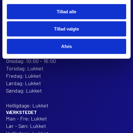
webshop@jjmotorcykler.dk
salg@jjmotorcykler.dk
Tillad alle
Anmeld os på Trustpilot
Tillad valgte
ÅBNINGSTIDER
BUTIKKEN
Mandag: 10:00 - 16:00
Afvis
Tirsdag: 10:00 - 16:00
Onsdag: 10:00 - 16:00
Torsdag: Lukket
Fredag: Lukket
Lørdag: Lukket
Søndag: Lukket
Helligdage: Lukket
VÆRKSTEDET
Man - Fre: Lukket
Lør - Søn: Lukket