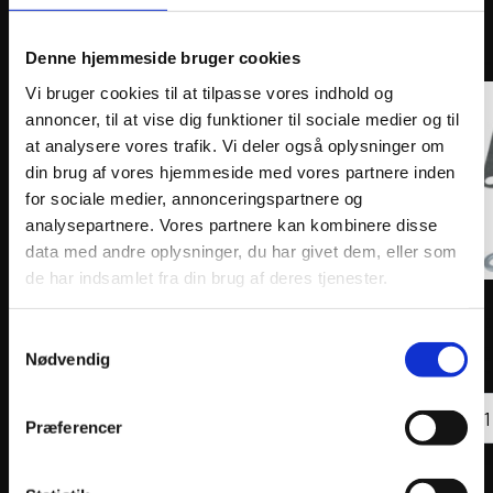
ANDRE INTERESSANTE VARER
Denne hjemmeside bruger cookies
Vi bruger cookies til at tilpasse vores indhold og
annoncer, til at vise dig funktioner til sociale medier og til
at analysere vores trafik. Vi deler også oplysninger om
din brug af vores hjemmeside med vores partnere inden
for sociale medier, annonceringspartnere og
analysepartnere. Vores partnere kan kombinere disse
data med andre oplysninger, du har givet dem, eller som
de har indsamlet fra din brug af deres tjenester.
VFORCE REED VALVE ASSEMBLY V-FORCE 3
VFORC
CARBON FIBER REPLACEMENT
CARBO
Samtykkevalg
1.540
kr.
1.54
Nødvendig
inkl. moms
inkl. 
VFORCE
VFOR
REED
Tilføj til kurv
REED
Præferencer
VALVE
VALV
ASSEMBLY
ASSE
V-
V-
FORCE
FORC