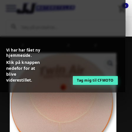
0
Forside
MC / MX Reservedele
Indsugning
TwinAir
Vi har har fået ny
STANDARD AIR FILTER
hjemmeside.
Klik på knappen
nedefor for at
blive
viderestillet.
Tag mig til CFMOTO