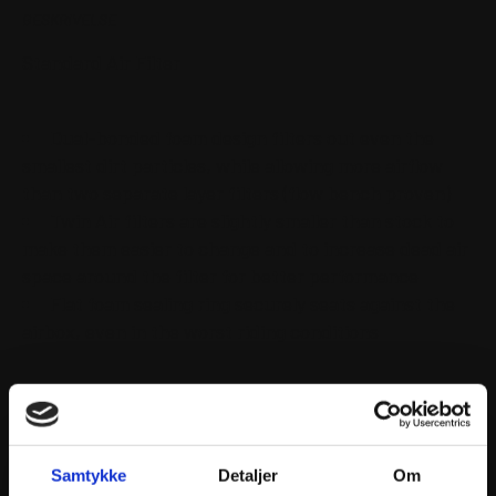
BESKRIVELSE
Standard Air Filter
Dual-bonded foam design filters out even the
smallest dirt particles, while allowing more airflow
than two separate layer filters (flow bench proven)
Twin Air filters are slightly smaller than stock to
make them easier to change and to increase dead air
space around the filter for better performance
Flat foam sealing ring securely seats against the
airbox, even in the worst riding conditions
Samtykke
Detaljer
Om