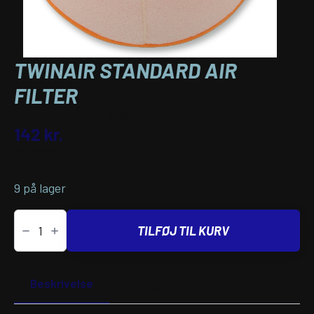
TWINAIR STANDARD AIR
FILTER
Varenummer (SKU):
152012
142
kr.
inkl. moms
9 på lager
TwinAir
STANDARD
TILFØJ TIL KURV
AIR
FILTER
antal
Yderligere
Passer til
Beskrivelse
information
køretøj