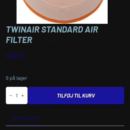
TWINAIR STANDARD AIR
FILTER
Varenummer (SKU):
22501
142
kr.
inkl. moms
9 på lager
TwinAir
STANDARD
TILFØJ TIL KURV
AIR
FILTER
antal
Yderligere
Passer til
Beskrivelse
information
køretøj