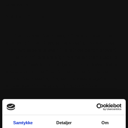
BESKRIVELSE
Standard Air Filter
Dual-bonded foam design filters out even the
smallest dirt particles, while allowing more airflow
than two separate layer filters (flow bench proven)
Twin Air filters are slightly smaller than stock to
make them easier to change and to increase dead air
space around the filter for better performance
Flat foam sealing ring securely seats against the
airbox, even in the worst riding conditions
Samtykke
Detaljer
Om