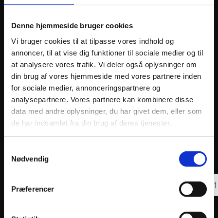
ANDRE INTERESSANTE VARER
Denne hjemmeside bruger cookies
Vi bruger cookies til at tilpasse vores indhold og
annoncer, til at vise dig funktioner til sociale medier og til
at analysere vores trafik. Vi deler også oplysninger om
din brug af vores hjemmeside med vores partnere inden
for sociale medier, annonceringspartnere og
analysepartnere. Vores partnere kan kombinere disse
data med andre oplysninger, du har givet dem, eller som
de har indsamlet fra din brug af deres tjenester.
VFORCE REED PETAL SET V-FORCE 3R CARBON
VFORC
FIBER REPLACEMENT
FIBER
Samtykkevalg
628
kr.
613
k
Nødvendig
inkl. moms
inkl. 
VFOR
Læs mere
REED
Præferencer
PETA
SET
V-
FORC