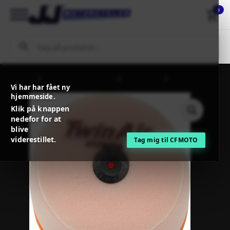
0
Forside
MC / MX Reservedele
Indsugning
TwinAir
Vi har har fået ny
STANDARD AIR FILTER
hjemmeside.
Klik på knappen
nedefor for at
blive
viderestillet.
Tag mig til CFMOTO