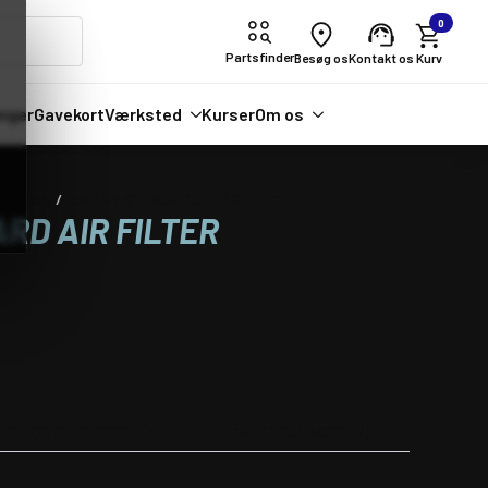
0
Partsfinder
Besøg os
Kontakt os
nger
Gavekort
Værksted
Kurser
Om os
sugning
TwinAir STANDARD AIR FILTER
RD AIR FILTER
derligere information
Passer til køretøj