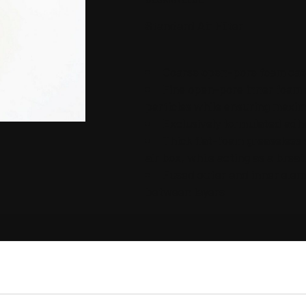
Standard Air Filter
Coarse open-pore foam catc
Fine open-pore inner foam a
particles while ensuring maxi
Exclusively formulated adh
Thick flat-foam greaseless
air box, while acting as a brea
Fused outer and inner elem
between layers