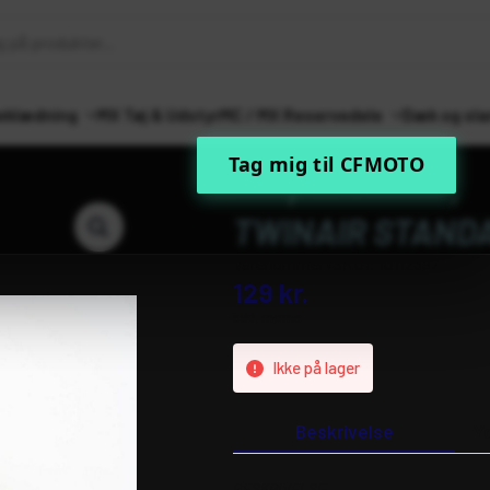
eklædning
MX Tøj & Udstyr
MC / MX Reservedele
Dæk og sla
Tag mig til CFMOTO
Forside
MC / MX Reservedele
Ind
TWINAIR STANDA
Varenummer (SKU):
10112392
129
kr.
inkl. moms
Ikke på lager
Beskrivelse
Y
BESKRIVELSE