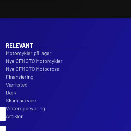
3
3R
CARBON
CA
FIBER
FI
ENT
REPLACEMENT
RE
antal
ant
RELEVANT
Motorcykler på lager
Nye CFMOTO Motorcykler
Nye CFMOTO Motocross
Finansiering
Værksted
Dæk
Skadeservice
Vinteropbevaring
Artikler