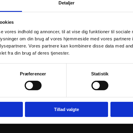
RER
Detaljer
ookies
se vores indhold og annoncer, til at vise dig funktioner til sociale
oplysninger om din brug af vores hjemmeside med vores partnere i
ysepartnere. Vores partnere kan kombinere disse data med andr
et fra din brug af deres tjenester.
Præferencer
Statistik
 ASSEMBLY
VFORCE REED VALVE ASSEMBLY
VFORCE REE
FIBER
V-FORCE 3 CARBON FIBER
V-FORCE 3 
REPLACEMENT
REPLACEM
1.540
kr.
1.540
kr.
inkl. moms
inkl. moms
VFORCE
VFORCE
Tillad valgte
j til kurv
REED
Tilføj til kurv
REED
VALVE
VALVE
ASSEMBLY
ASSEMBLY
V-
V-
FORCE
FORCE