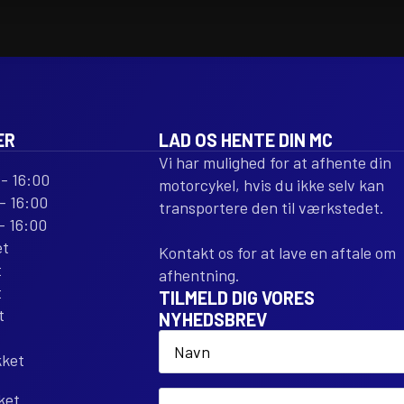
3
3
CARBON
CARBON
FIBER
FIBER
REPLACEMENT
REPLACEM
antal
antal
ER
LAD OS HENTE DIN MC
Vi har mulighed for at afhente din
- 16:00
motorcykel, hvis du ikke selv kan
- 16:00
transportere den til værkstedet.
- 16:00
et
Kontakt os for at lave en aftale om
t
afhentning.
t
TILMELD DIG VORES
t
NYHEDSBREV
Name
*
kket
Email
ket