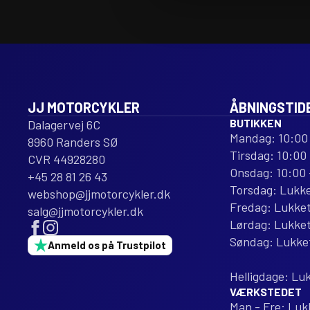
3R
3
CARBON
CARBON
FIBER
FIBER
REPLACEMENT
REPLACEMENT
antal
antal
JJ MOTORCYKLER
ÅBNINGSTID
BUTIKKEN
Dalagervej 6C
Mandag: 10:00 
8960 Randers SØ
Tirsdag: 10:00 
CVR 44928280
Onsdag: 10:00 
+45 28 81 26 43
Torsdag: Lukk
webshop@jjmotorcykler.dk
Fredag: Lukke
salg@jjmotorcykler.dk
Lørdag: Lukke
Søndag: Lukke
Anmeld os på Trustpilot
Helligdage: Lu
VÆRKSTEDET
Man - Fre: Luk