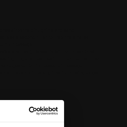
hes airborne dirt, grime and sand
cts as a second filter to trap the smallest
mum air passage
esive ensures glue seams will not break down
 sealing ring ensures maximum contact with your
thable gasket for increased air passage
ents prevent dirt and grime from being lodged