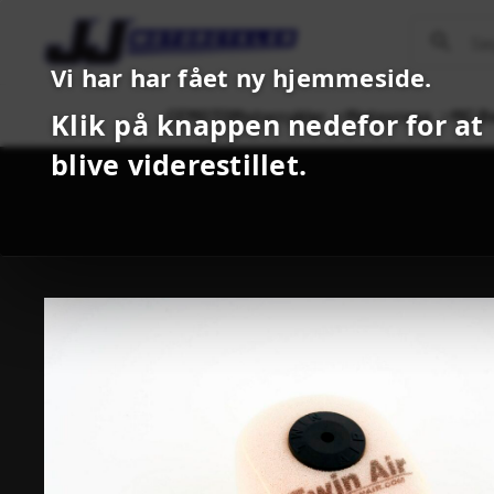
Vi har har fået ny hjemmeside.
CFMOTO
Motorcykler
Motocross
MC B
Klik på knappen nedefor for at
blive viderestillet.