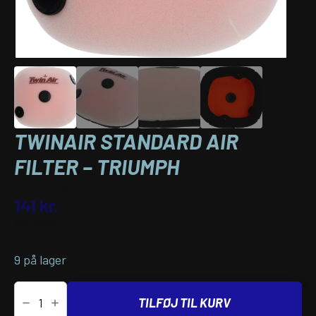
TWINAIR STANDARD AIR
FILTER – TRIUMPH
Varenummer (SKU):
10114793
141
kr.
inkl. moms
9 på lager
Twinair
Standard
TILFØJ TIL KURV
Air