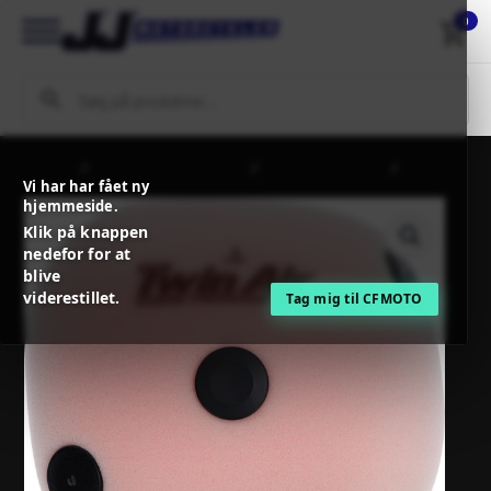
0
Forside
MC / MX Reservedele
Filtre og tilbehør
Twinair
Vi har har fået ny
Standard Air Filter – Triumph
hjemmeside.
Klik på knappen
nedefor for at
blive
viderestillet.
Tag mig til CFMOTO