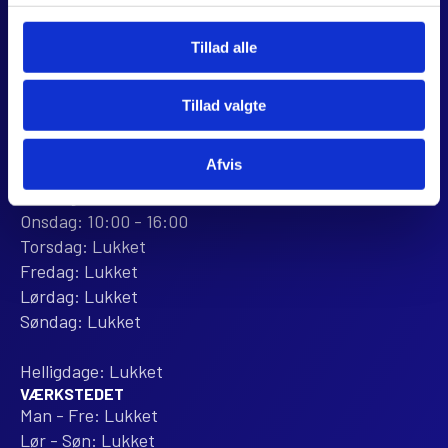
+45 28 81 26 43
webshop@jjmotorcykler.dk
Tillad alle
salg@jjmotorcykler.dk
Anmeld os på Trustpilot
Tillad valgte
ÅBNINGSTIDER
BUTIKKEN
Afvis
Mandag: 10:00 - 16:00
Tirsdag: 10:00 - 16:00
Onsdag: 10:00 - 16:00
Torsdag: Lukket
Fredag: Lukket
Lørdag: Lukket
Søndag: Lukket
Helligdage: Lukket
VÆRKSTEDET
Man - Fre: Lukket
Lør - Søn: Lukket