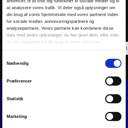
annoncer, til at vise dig funktioner til sociale medier og til
at analysere vores trafik. Vi deler også oplysninger om
din brug af vores hjemmeside med vores partnere inden
ATHENA OIL FILTER
ATHEN
for sociale medier, annonceringspartnere og
53
kr.
57
kr
analysepartnere. Vores partnere kan kombinere disse
inkl. moms
inkl. 
data med andre oplysninger, du har givet dem, eller som
de har indsamlet fra din brug af deres tjenester.
ATHENA
ATHE
OIL
Tilføj til kurv
OIL
FILTER
FILTE
antal
antal
Samtykkevalg
Nødvendig
Præferencer
Statistik
JJ MOTORCYKLER
Dalagervej 6C
8960 Randers SØ
Marketing
CVR 44928280