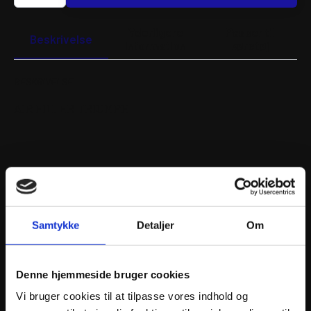
Filter
-
Triumph
Yderligere
Passer til
antal
Beskrivelse
information
køretøj
BESKRIVELSE
AIR FILTER TRIUMPH
ANDRE INTERESSANTE VARER
Samtykke
Detaljer
Om
Denne hjemmeside bruger cookies
Vi bruger cookies til at tilpasse vores indhold og