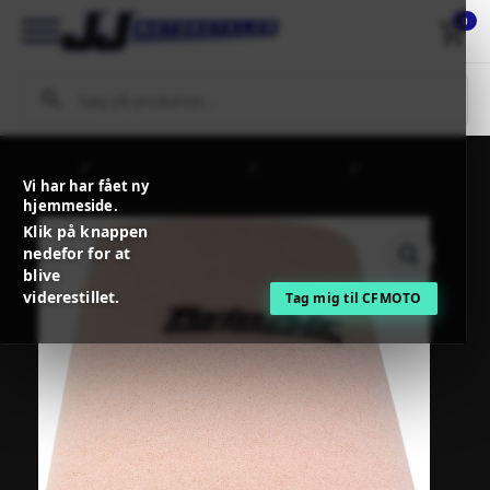
0
Forside
MC / MX Reservedele
Indsugning
TwinAir
Vi har har fået ny
TRIPLE STAGE FOAM 600 X 300 X 18,5 MM
hjemmeside.
ORANGE/WHITE/BLACK
Klik på knappen
nedefor for at
blive
viderestillet.
Tag mig til CFMOTO