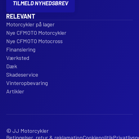
TILMELD NYHEDSBREV
RELEVANT
Motorcykler på lager
Nye CFMOTO Motorcykler
Nye CFMOTO Motocross
Finansiering
Værksted
Dæk
Skadeservice
Vinteropbevaring
Artikler
© JJ Motorcykler
Betingelser, retur & reklamation
Cookiepolitik
Privatlivspo