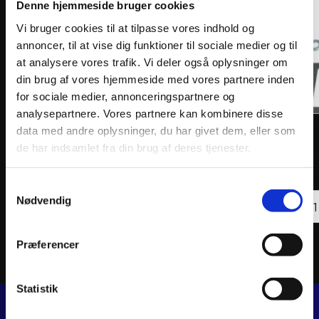
Denne hjemmeside bruger cookies
Vi bruger cookies til at tilpasse vores indhold og
annoncer, til at vise dig funktioner til sociale medier og til
at analysere vores trafik. Vi deler også oplysninger om
din brug af vores hjemmeside med vores partnere inden
for sociale medier, annonceringspartnere og
analysepartnere. Vores partnere kan kombinere disse
data med andre oplysninger, du har givet dem, eller som
VFORCE REED PETAL SET V-FORCE 3R CARBON
VFORC
FIBER REPLACEMENT
CARBO
de har indsamlet fra din brug af deres tjenester.
613
kr.
1.49
inkl. moms
inkl. 
Samtykkevalg
VFORCE
VFOR
Nødvendig
REED
Tilføj til kurv
REED
PETAL
VALV
SET
ASSE
V-
V-
Præferencer
FORCE
FORC
3R
3
CARBON
CARB
FIBER
FIBER
Statistik
REPLACEMENT
REPL
antal
antal