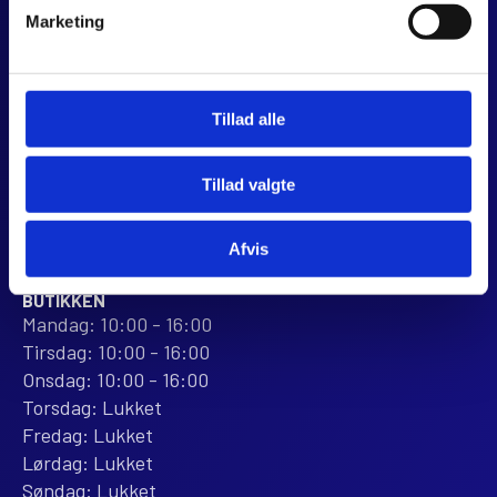
JJ MOTORCYKLER
Marketing
Dalagervej 6C
8960 Randers SØ
CVR 44928280
Tillad alle
+45 28 81 26 43
webshop@jjmotorcykler.dk
Tillad valgte
salg@jjmotorcykler.dk
Anmeld os på Trustpilot
Afvis
ÅBNINGSTIDER
BUTIKKEN
Mandag: 10:00 - 16:00
Tirsdag: 10:00 - 16:00
Onsdag: 10:00 - 16:00
Torsdag: Lukket
Fredag: Lukket
Lørdag: Lukket
Søndag: Lukket