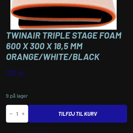
TWINAIR TRIPLE STAGE FOAM
600 X 300 X 18,5 MM
ORANGE/WHITE/BLACK
Varenummer (SKU):
10113021
313
kr.
inkl. moms
9 på lager
TwinAir
TRIPLE
TILFØJ TIL KURV
STAGE
FOAM
600
X