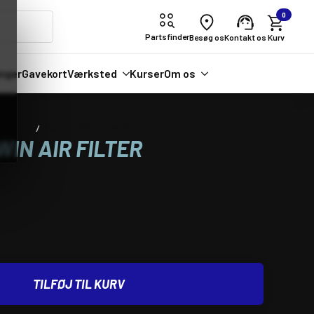
0
Partsfinder
Besøg os
Kontakt os
nger
Gavekort
Værksted
Kurser
Om os
sugning
TwinAir YXZR TWIN AIR FILTER
IN AIR FILTER
TILFØJ TIL KURV