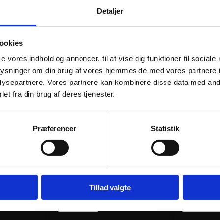
Detaljer
RER
ookies
se vores indhold og annoncer, til at vise dig funktioner til sociale
oplysninger om din brug af vores hjemmeside med vores partnere i
ysepartnere. Vores partnere kan kombinere disse data med andr
et fra din brug af deres tjenester.
Præferencer
Statistik
 SET V-
VFORCE REED VALVE ASSEMBLY
VFORCE REE
IBER
V-FORCE 3 CARBON FIBER
V-FORCE 3 
REPLACEMENT
REPLACEM
1.540
kr.
1.496
kr.
inkl. moms
inkl. moms
Tillad valgte
VFORCE
VFORCE
e
REED
Tilføj til kurv
REED
VALVE
VALVE
ASSEMBLY
ASSEMBLY