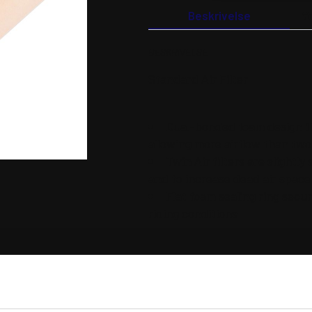
antal
Beskrivelse
Y
BESKRIVELSE
Standard Air Filter
Dual-bonded foam design fil
allowing more airflow than two 
Twin Air filters are slightl
and to increase dead air space
Flat foam sealing ring secur
riding conditions