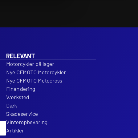
V-
V-
FORCE
FO
3
3
CARBON
CA
FIBER
FI
ENT
REPLACEMENT
RE
antal
ant
RELEVANT
Motorcykler på lager
Nye CFMOTO Motorcykler
Nye CFMOTO Motocross
Finansiering
Værksted
Dæk
Skadeservice
Vinteropbevaring
Artikler