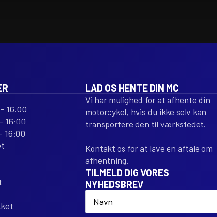
V-
V-
FORCE
FORCE
3
3
CARBON
CARBON
FIBER
FIBER
REPLACEMENT
REPLACEM
antal
antal
ER
LAD OS HENTE DIN MC
Vi har mulighed for at afhente din
- 16:00
motorcykel, hvis du ikke selv kan
- 16:00
transportere den til værkstedet.
- 16:00
et
Kontakt os for at lave en aftale om
t
afhentning.
t
TILMELD DIG VORES
t
NYHEDSBREV
Name
*
kket