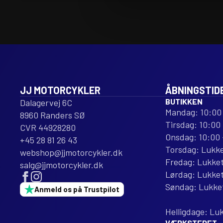
V-
FORCE
3
CARBON
FIBER
REPLACEMENT
antal
JJ MOTORCYKLER
ÅBNINGSTID
BUTIKKEN
Dalagervej 6C
Mandag: 10:00 
8960 Randers SØ
Tirsdag: 10:00 
CVR 44928280
Onsdag: 10:00 
+45 28 81 26 43
Torsdag: Lukk
webshop@jjmotorcykler.dk
Fredag: Lukke
salg@jjmotorcykler.dk
Lørdag: Lukke
Søndag: Lukke
Anmeld os på Trustpilot
Helligdage: Lu
VÆRKSTEDET