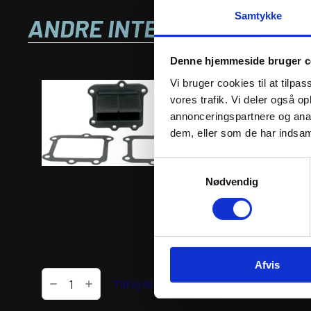
Samtykke
ANDRE INTERESSANTE VA
Denne hjemmeside bruger c
Vi bruger cookies til at tilpas
vores trafik. Vi deler også 
annonceringspartnere og anal
dem, eller som de har indsaml
Samtykkevalg
Nødvendig
VFORCE REED VALVE ASSEMBLY
VFORCE REED PETAL
V-FORCE 3 CARBON FIBER
FORCE 3R CARBON F
REPLACEMENT
REPLACEMENT
1.540
kr.
674
kr.
inkl. moms
inkl. moms
Afvis
VFORCE
REED
Tilføj til kurv
Læs mer
VALVE
ASSEMBLY