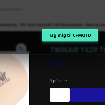
eklædning
MX Tøj & Udstyr
MC / MX Reservedele
Dæk og sla
Tag mig til CFMOTO
Forside
MC / MX Reservedele
Ind
TWINAIR YXZR TW
Varenummer (SKU):
10113831
142
kr.
inkl. moms
9 på lager
TwinAir
YXZR
TWIN
AIR
FILTER