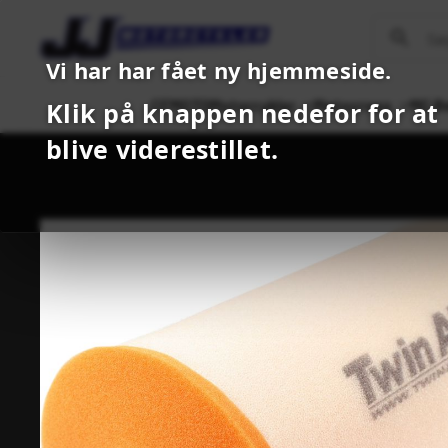
Vi har har fået ny hjemmeside.
CFMOTO
Motorcykler
Motocross
MC B
Klik på knappen nedefor for at
blive viderestillet.