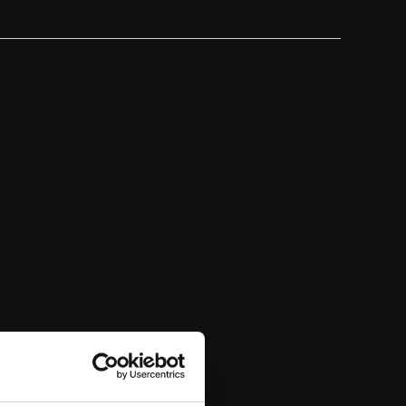
derligere information
Passer til køretøj
ters out even the smallest dirt particles, while
separate layer filters (flow bench proven)
y smaller than stock to make them easier to change
 around the filter for better performance
ely seats against the airbox, even in the worst