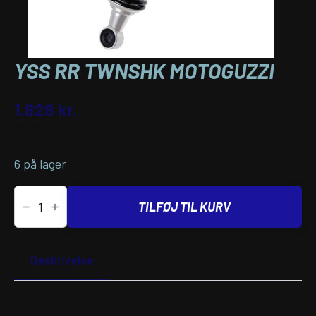
YSS RR TWNSHK MOTOGUZZI
Varenummer (SKU):
13102052
1.828
kr.
inkl. moms
6 på lager
YSS
RR
TILFØJ TIL KURV
TWNSHK
MOTOGUZZI
antal
Yderligere
Passer til
Beskrivelse
information
køretøj
BESKRIVELSE