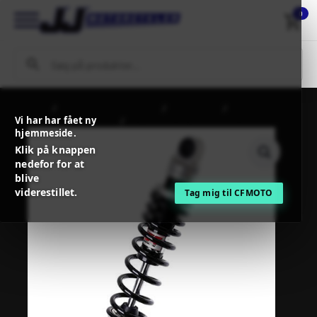
0
Forside
MC / MX Reservedele
Affjedring
Vi har har fået ny
Bagdæmper + tilbehør
YSS RR TWNSHK MOTOGUZZI
hjemmeside.
Klik på knappen
nedefor for at
blive
viderestillet.
Tag mig til CFMOTO