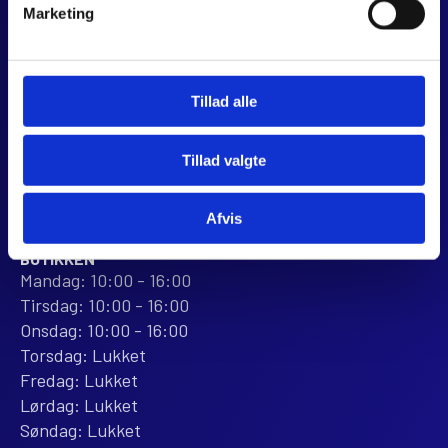
JJ MOTORCYKLER
Marketing
Dalagervej 6C
8960 Randers SØ
CVR 44928280
Tillad alle
+45 28 81 26 43
webshop@jjmotorcykler.dk
salg@jjmotorcykler.dk
Tillad valgte
Anmeld os på Trustpilot
Afvis
ÅBNINGSTIDER
BUTIKKEN
Mandag: 10:00 - 16:00
Tirsdag: 10:00 - 16:00
Onsdag: 10:00 - 16:00
Torsdag: Lukket
Fredag: Lukket
Lørdag: Lukket
Søndag: Lukket