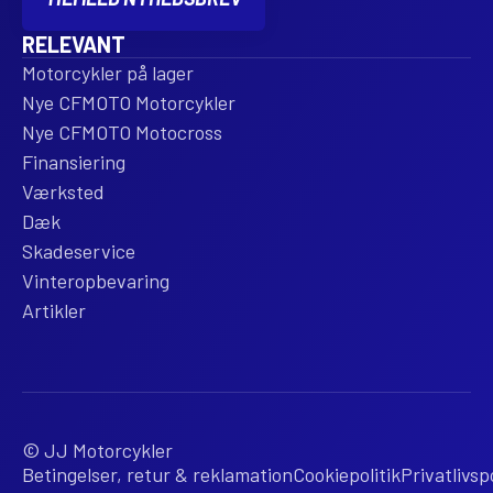
RELEVANT
Motorcykler på lager
Nye CFMOTO Motorcykler
Nye CFMOTO Motocross
Finansiering
Værksted
Dæk
Skadeservice
Vinteropbevaring
Artikler
© JJ Motorcykler
Betingelser, retur & reklamation
Cookiepolitik
Privatlivspo