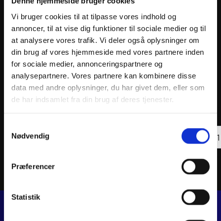
Denne hjemmeside bruger cookies
Vi bruger cookies til at tilpasse vores indhold og
annoncer, til at vise dig funktioner til sociale medier og til
at analysere vores trafik. Vi deler også oplysninger om
din brug af vores hjemmeside med vores partnere inden
for sociale medier, annonceringspartnere og
analysepartnere. Vores partnere kan kombinere disse
data med andre oplysninger, du har givet dem, eller som
YSS FRONT SHOCK PIA VESPA
YSS R
de har indsamlet fra din brug af deres tjenester.
597
kr.
368
k
inkl. moms
inkl. 
Samtykkevalg
YSS
YSS
Nødvendig
FRONT
Tilføj til kurv
RR
SHOCK
SHOC
PIA
KYM
VESPA
YAM
Præferencer
antal
PEU
antal
Statistik