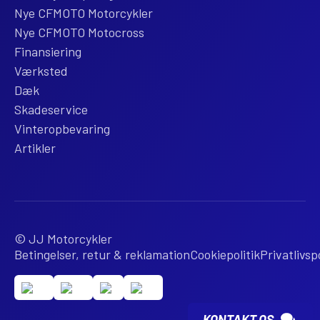
Nye CFMOTO Motorcykler
Nye CFMOTO Motocross
Finansiering
Værksted
Dæk
Skadeservice
Vinteropbevaring
Artikler
© JJ Motorcykler
Betingelser, retur & reklamation
Cookiepolitik
Privatlivspo
KONTAKT OS