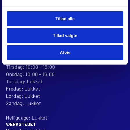
CVR 44928280
+45 28 81 26 43
webshop@jjmotorcykler.dk
Tillad alle
salg@jjmotorcykler.dk
Tillad valgte
Anmeld os på Trustpilot
ÅBNINGSTIDER
Afvis
BUTIKKEN
Mandag: 10:00 - 16:00
Tirsdag: 10:00 - 16:00
Onsdag: 10:00 - 16:00
Torsdag: Lukket
Fredag: Lukket
Lørdag: Lukket
Søndag: Lukket
Helligdage: Lukket
VÆRKSTEDET