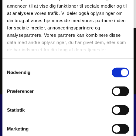
annoncer, til at vise dig funktioner til sociale medier og til
at analysere vores trafik. Vi deler også oplysninger om
din brug af vores hjemmeside med vores partnere inden
for sociale medier, annonceringspartnere og
analysepartnere. Vores partnere kan kombinere disse
ATHENA PISTON KIT CAST-LITE Ø48,46mm
ATHEN
data med andre oplysninger, du har givet dem, eller som
545
kr.
844
k
inkl. moms
inkl. 
de har indsamlet fra din brug af deres tjenester.
Tilføj til kurv
Samtykkevalg
Nødvendig
Præferencer
Statistik
JJ MOTORCYKLER
Dalagervej 6C
Marketing
8960 Randers SØ