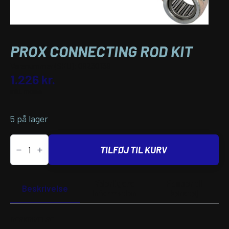
PROX CONNECTING ROD KIT
Varenummer (SKU):
09230139
1.226
kr.
inkl. moms
5 på lager
PROX
CONNECTING
TILFØJ TIL KURV
ROD
KIT
antal
Yderligere
Passer til
Beskrivelse
information
køretøj
BESKRIVELSE