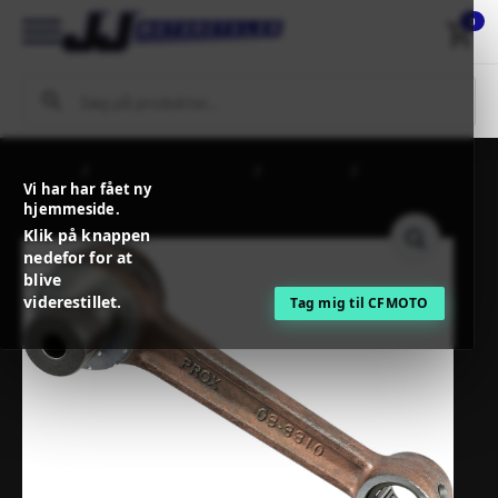
0
Forside
MC / MX Reservedele
Motordele
PROX
Vi har har fået ny
CONNECTING ROD KIT
hjemmeside.
Klik på knappen
nedefor for at
blive
viderestillet.
Tag mig til CFMOTO